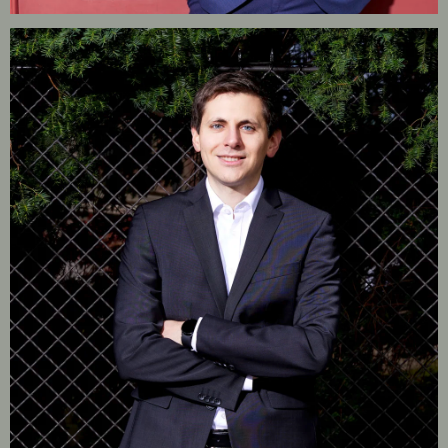
KANZLEI
EXPERTISEN
UPC
TEAM
BULLETIN
KARRIERE