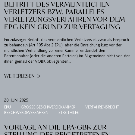
BEITRITT DES VERMEINTLICHEN
VERLETZERS BZW. PARALLELES
VERLETZUNGSVERFAHREN VOR DEM
EPG KEIN GRUND ZUR VERTAGUNG
KANZLEI
Ein zulässiger Beitritt des vermeintlichen Verletzers ist zwar als Einspruch
zu behandeln (Art 105 Abs 2 EPÜ), aber die Einreichung kurz vor der
EXPERTISEN
mündlichen Verhandlung vor einer Kammer entbindet den
UPC
Patentinhaber (oder die anderen Parteien) im Allgemeinen nicht von den
ihnen gemäß der VOBK obliegenden...
TEAM
WEITERLESEN
BULLETIN
KARRIERE
KONTAKT
20. JUNI 2025
EPÜ
GROSSE BESCHWERDEKAMMER
VERFAHRENSRECHT
PORT
BESCHWERDEVERFAHREN
STREITHILFE
VORLAGE AN DIE EPA-GBK ZUR
IMPRESSUM & DATENSCHUTZ
STELLUNG DES BEIGETRETENEN