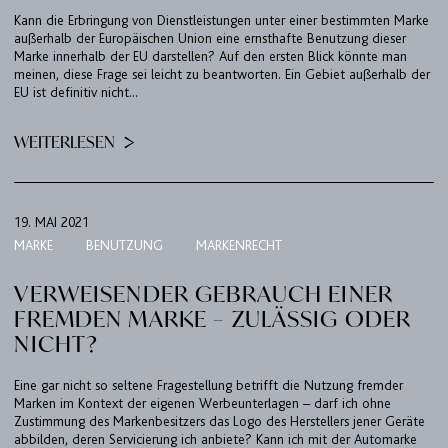
Kann die Erbringung von Dienstleistungen unter einer bestimmten Marke
außerhalb der Europäischen Union eine ernsthafte Benutzung dieser
IMPRESSUM & DATENSCHUTZ
Marke innerhalb der EU darstellen? Auf den ersten Blick könnte man
meinen, diese Frage sei leicht zu beantworten. Ein Gebiet außerhalb der
EU ist definitiv nicht...
DE
EN
WEITERLESEN
19. MAI 2021
MARKE
BENUTZUNG
MARKENRECHT
VERWEISENDER GEBRAUCH EINER
FREMDEN MARKE – ZULÄSSIG ODER
NICHT?
Eine gar nicht so seltene Fragestellung betrifft die Nutzung fremder
Marken im Kontext der eigenen Werbeunterlagen – darf ich ohne
Zustimmung des Markenbesitzers das Logo des Herstellers jener Geräte
abbilden, deren Servicierung ich anbiete? Kann ich mit der Automarke