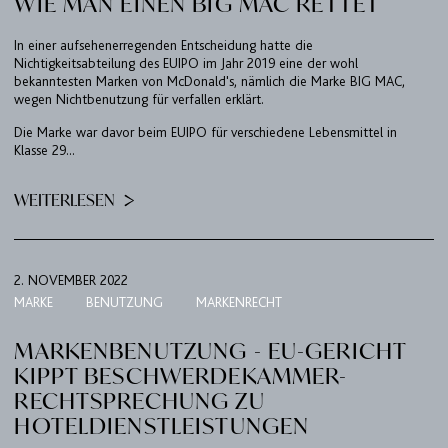
WIE MAN EINEN BIG MAC RETTET
In einer aufsehenerregenden Entscheidung hatte die
Nichtigkeitsabteilung des EUIPO im Jahr 2019 eine der wohl
bekanntesten Marken von McDonald's, nämlich die Marke BIG MAC,
wegen Nichtbenutzung für verfallen erklärt.
Die Marke war davor beim EUIPO für verschiedene Lebensmittel in
Klasse 29...
KANZLEI
WEITERLESEN
EXPERTISEN
UPC
2. NOVEMBER 2022
TEAM
MARKE
BENUTZUNG
MARKENRECHT
BULLETIN
MARKENBENUTZUNG - EU-GERICHT
KARRIERE
KIPPT BESCHWERDEKAMMER-
RECHTSPRECHUNG ZU
KONTAKT
HOTELDIENSTLEISTUNGEN
PORT