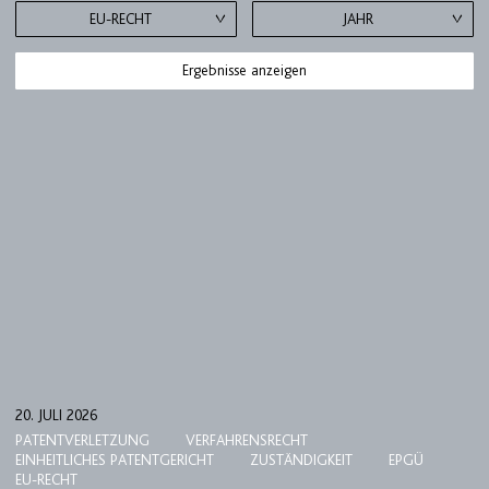
EU-RECHT
JAHR
Ergebnisse anzeigen
KANZLEI
EXPERTISEN
20. JULI 2026
PATENTVERLETZUNG
VERFAHRENSRECHT
UPC
EINHEITLICHES PATENTGERICHT
ZUSTÄNDIGKEIT
EPGÜ
EU-RECHT
TEAM