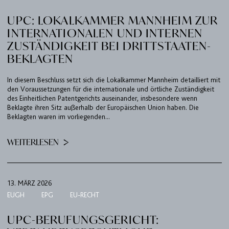
UPC: LOKALKAMMER MANNHEIM ZUR
BULLETIN
INTERNATIONALEN UND INTERNEN
KARRIERE
ZUSTÄNDIGKEIT BEI DRITTSTAATEN-
BEKLAGTEN
KONTAKT
PORT
In diesem Beschluss setzt sich die Lokalkammer Mannheim detailliert mit
den Voraussetzungen für die internationale und örtliche Zuständigkeit
des Einheitlichen Patentgerichts auseinander, insbesondere wenn
Beklagte ihren Sitz außerhalb der Europäischen Union haben. Die
IMPRESSUM & DATENSCHUTZ
Beklagten waren im vorliegenden...
WEITERLESEN
DE
EN
13. MÄRZ 2026
EUGH
EPG
EU-RECHT
UPC-BERUFUNGSGERICHT: