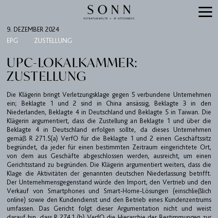
9. DEZEMBER 2024
EPG
ZUSTELLUNG
UPC-LOKALKAMMER:
ZUSTELLUNG
Die Klägerin bringt Verletzungsklage gegen 5 verbundene Unternehmen
ein; Beklagte 1 und 2 sind in China ansässig, Beklagte 3 in den
Niederlanden, Beklagte 4 in Deutschland und Beklagte 5 in Taiwan. Die
Klägerin argumentiert, dass die Zustellung an Beklagte 1 und über die
Beklagte 4 in Deutschland erfolgen sollte, da dieses Unternehmen
gemäß R 271.5(a) VerfO für die Beklagte 1 und 2 einen Geschäftssitz
begründet, da jeder für einen bestimmten Zeitraum eingerichtete Ort,
von dem aus Geschäfte abgeschlossen werden, ausreicht, um einen
Gerichtsstand zu begründen. Die Klägerin argumentiert weiters, dass die
Klage die Aktivitäten der genannten deutschen Niederlassung betrifft.
Der Unternehmensgegenstand würde den Import, den Vertrieb und den
KANZLEI
Verkauf von Smartphones und Smart-Home-Lösungen (einschließlich
online) sowie den Kundendienst und den Betrieb eines Kundenzentrums
EXPERTISEN
umfassen. Das Gericht folgt dieser Argumentation nicht und weist
UPC
darauf hin, dass R 274.1 (b) VerfO die Hierarchie der Bestimmungen zur