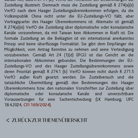
Zustellung illustriert. Demnach muss die Zustellung gemäß R 274(a)(ii)
TEAM
VerfO nach dem Haager Zustellungsübereinkommen erfolgen, da die
Volksrepublik China nicht unter die EU-Zustellungs-VO fällt, aber
BULLETIN
Vertragspartei des Haager Übereinkommens ist. Alternativ ist gemäß
R 274(a)(iii) VerfO die Zustellung über diplomatische oder konsularische
KARRIERE
Kanäle vorzunehmen, da mit Taiwan kein Abkommen in Kraft ist. Die
formale Zustellung an die Beklagten ist ein international anerkanntes
Prinzip und keine überflüssige Formalität. Sie gibt dem Empfänger die
KONTAKT
Möglichkeit, vom Antrag Kenntnis zu nehmen und seine Verteidigung
vorzubereiten. Gemäß Art 24 (1)(d) EPGÜ ist das Gericht an die
PORT
internationalen Abkommen gebunden. Die Bestimmungen der EU-
Zustellungs-VO und des Haager Zustellungsübereinkommens sowie
deren Priorität gemäß R 274.1 (b) VerfO können nicht durch R 271.5
IMPRESSUM & DATENSCHUTZ
VerfO außer Kraft gesetzt werden. Ein Zustellversuch und die
tatsächliche Übermittlung gemäß den Bestimmungen des Haager
Übereinkommens bzw. den nationalen Vorschriften zur Zustellung über
diplomatische oder konsularische Kanäle sind unverzichtbare
DE
EN
Voraussetzungen für eine Sachentscheidung (LK Hamburg, UPC
18.4.2024,
CFI 169/2024
).
ZURÜCK ZUR THEMENÜBERSICHT