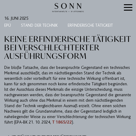
16. JUNI 2025
EPÜ
STAND DER TECHNIK
ERFINDERISCHE TÄTIGKEIT
KEINE ERFINDERISCHE TÄTIGKEIT
BEI VERSCHLECHTERTER
AUSFÜHRUNGSFORM
Die bloße Tatsache, dass der beanspruchte Gegenstand ein technisches
Merkmal ausschließt, das im nächstliegenden Stand der Technik als
wesentlich oder vorteilhaft für eine technische Wirkung offenbart ist,
kann für sich genommen noch keine erfinderische Tätigkeit begründen.
KANZLEI
Ist der Ausschluss dieses Merkmals die einzige Unterscheidung, muss
nachgewiesen werden, dass der beanspruchte Gegenstand die genannte
EXPERTISEN
Wirkung auch ohne das Merkmal in einem mit dem nächstliegenden
Stand der Technik vergleichbaren Ausmaß erzielt. Ohne einen solchen
UPC
Nachweis gilt die Grundannahme, dass der Gegenstand lediglich in
TEAM
naheliegender Weise zu einer Verschlechterung der technischen Wirkung
führt (EPA-BK 21. 10. 2024,
T 1865/22
).
BULLETIN