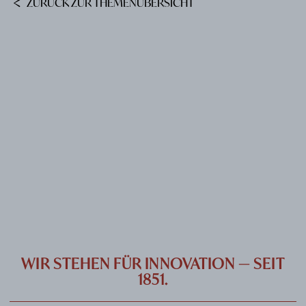
ZURÜCK ZUR THEMENÜBERSICHT
KARRIERE
KONTAKT
PORT
IMPRESSUM & DATENSCHUTZ
DE
EN
WIR STEHEN FÜR INNOVATION — SEIT
1851.